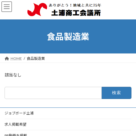
コ
ナ
ン
ビ
テ
ゲ
ン
ー
ツ
シ
へ
ョ
食品製造業
ス
ン
キ
に
ッ
移
プ
動
HOME
食品製造業
該当なし
検
索:
ジョブボード土浦
求人掲載希望
PR動画を掲載