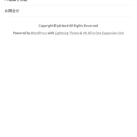
お問合せ
Copyright © job bord All Rights Reserved.
Powered by
WordPress
with
Lightning Theme
&
VK All in One Expansion Unit