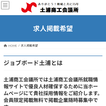
コ
ナ
ン
ビ
テ
ゲ
ン
ー
ツ
シ
へ
ョ
求人掲載希望
ス
ン
キ
に
ッ
移
プ
動
HOME
求人掲載希望
ジョブボード土浦とは
土浦商工会議所では土浦商工会議所就職情
報サイトで優良人材確保するために当ホー
ムページにて貴社採用情報をご紹介します。
会員限定掲載無料で掲載企業随時募集中で