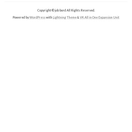
Copyright © job bord All Rights Reserved.
Powered by
WordPress
with
Lightning Theme
&
VK All in One Expansion Unit